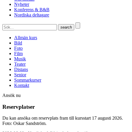
Nyheter
Konferens & B&B
Nordiska deltagare
search
Allmän kurs
Bild
Foto
Film
Musik
Teater
Distans
Senior
Sommarkurser
Kontakt
Ansök nu
Reservplatser
Du kan ansöka om reservplats fram till kursstart 17 augusti 2026.
Foto: Oskar Sandström.