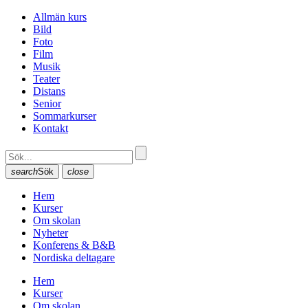
Allmän kurs
Bild
Foto
Film
Musik
Teater
Distans
Senior
Sommarkurser
Kontakt
search
Sök
close
Hem
Kurser
Om skolan
Nyheter
Konferens & B&B
Nordiska deltagare
Hem
Kurser
Om skolan