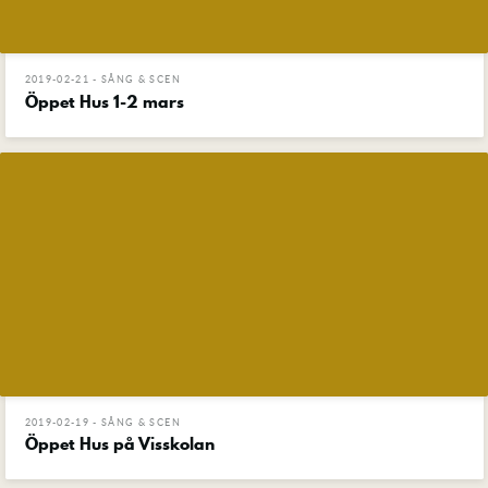
Foto
Film
Musik
2019-02-21 - SÅNG & SCEN
Öppet Hus 1-2 mars
Teater
Distans
Senior
Sommarkurser
Kontakt
2019-02-19 - SÅNG & SCEN
Öppet Hus på Visskolan