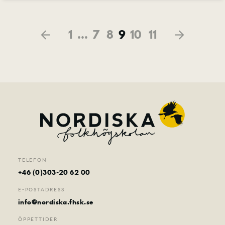
1
…
7
8
9
10
11
arrow_back
arrow_forward
TELEFON
+46 (0)303-20 62 00
E-POSTADRESS
info@nordiska.fhsk.se
ÖPPETTIDER