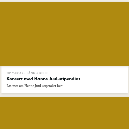
2019-02-19 - SÅNG & SCEN
Konsert med Hanne Juul-stipendiat
Läs mer om Hanne Juul-stipendiet här:...