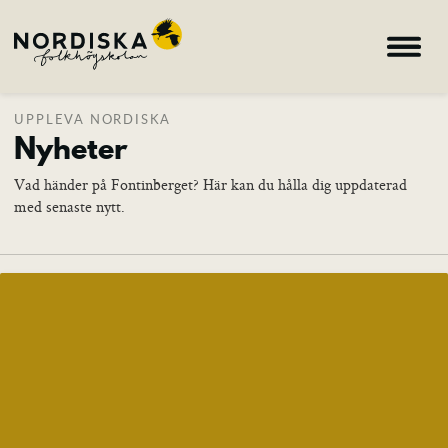
UPPLEVA NORDISKA
Hem
Nyheter
Kurser
Vad händer på Fontinberget? Här kan du hålla dig uppdaterad
Om skolan
med senaste nytt.
Nyheter
Konferens & B&B
Nordiska deltagare
search
Allmän kurs
Bild