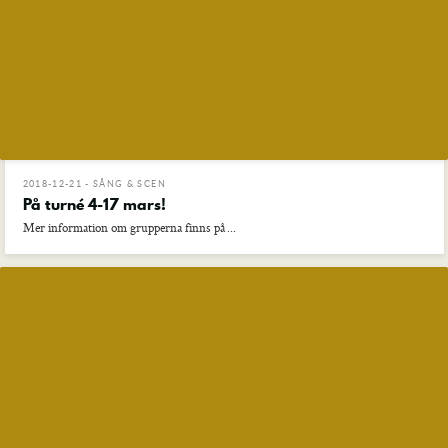
2018-12-21 - SÅNG & SCEN
På turné 4-17 mars!
Mer information om grupperna finns på ...