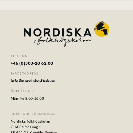
Foto
Film
Musik
Teater
Distans
Senior
Sommarkurser
TELEFON
Kontakt
+46 (0)303-20 62 00
E-POSTADRESS
info@nordiska.fhsk.se
ÖPPETTIDER
Mån-fre 8.00-16.00
POST- & BESÖKSADRESS
Nordiska folkhögskolan
Olof Palmes väg 1
SE 442 31 Kungälv, Sverige