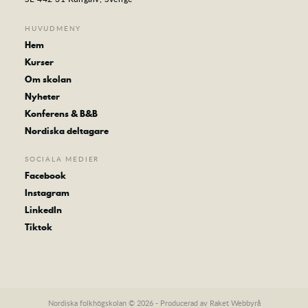
HUVUDMENY
Hem
Kurser
Om skolan
Nyheter
Konferens & B&B
Nordiska deltagare
SOCIALA MEDIER
Facebook
Instagram
LinkedIn
Tiktok
Nordiska folkhögskolan © 2026 - Producerad av
Raket Webbyrå