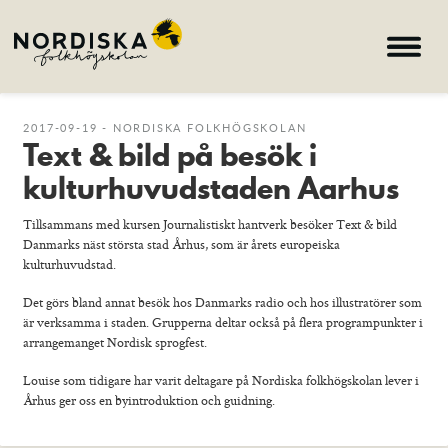
Hem
2017-09-19 - NORDISKA FOLKHÖGSKOLAN
Text & bild på besök i
Kurser
kulturhuvudstaden Aarhus
Om skolan
Tillsammans med kursen Journalistiskt hantverk besöker Text & bild
Nyheter
Danmarks näst största stad Århus, som är årets europeiska
kulturhuvudstad.
Konferens & B&B
Det görs bland annat besök hos Danmarks radio och hos illustratörer som
Nordiska deltagare
är verksamma i staden. Grupperna deltar också på flera programpunkter i
arrangemanget Nordisk sprogfest.
search
Louise som tidigare har varit deltagare på Nordiska folkhögskolan lever i
Århus ger oss en byintroduktion och guidning.
Allmän kurs
Bild