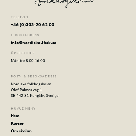
TELEFON
+46 (0)303-20 62 00
E-POSTADRESS
info@nordiska.fhsk.se
ÖPPETTIDER
Mån-fre 8.00-16.00
POST- & BESÖKSADRESS
Nordiska folkhögskolan
Olof Palmes väg 1
SE 442 31 Kungälv, Sverige
HUVUDMENY
Hem
Kurser
Om skolan