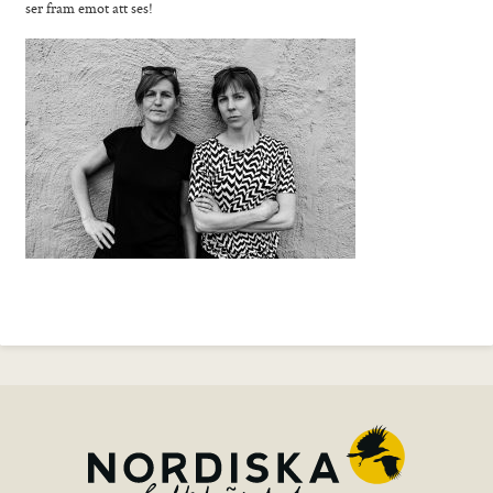
ser fram emot att ses!
Foto
Film
Musik
Teater
Distans
Senior
Sommarkurser
Kontakt