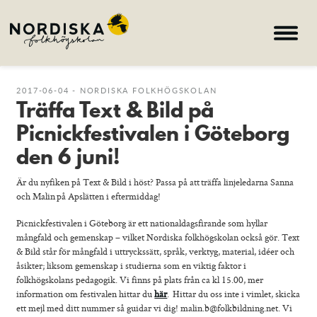
Hem
2017-06-04 - NORDISKA FOLKHÖGSKOLAN
Träffa Text & Bild på
Kurser
Picnickfestivalen i Göteborg
Om skolan
den 6 juni!
Nyheter
Är du nyfiken på Text & Bild i höst? Passa på att träffa linjeledarna Sanna
Konferens & B&B
och Malin på Apslätten i eftermiddag!
Nordiska deltagare
Picnickfestivalen i Göteborg är ett nationaldagsfirande som hyllar
mångfald och gemenskap – vilket Nordiska folkhögskolan också gör. Text
& Bild står för mångfald i uttryckssätt, språk, verktyg, material, idéer och
search
åsikter; liksom gemenskap i studierna som en viktig faktor i
folkhögskolans pedagogik. Vi finns på plats från ca kl 15.00, mer
information om festivalen hittar du
här
. Hittar du oss inte i vimlet, skicka
Allmän kurs
ett mejl med ditt nummer så guidar vi dig! malin.b@folkbildning.net. Vi
Bild