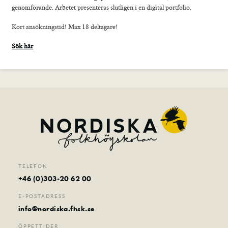
genomförande. Arbetet presenteras slutligen i en digital portfolio.
Foto
Film
Kort ansökningstid! Max 18 deltagare!
Musik
Sök här
Teater
Distans
Senior
Sommarkurser
Kontakt
TELEFON
+46 (0)303-20 62 00
E-POSTADRESS
info@nordiska.fhsk.se
ÖPPETTIDER