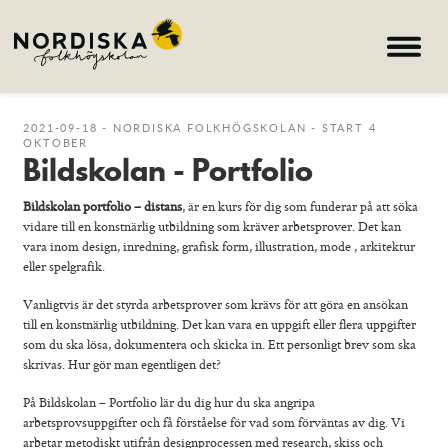
Hem
2021-09-18 - NORDISKA FOLKHÖGSKOLAN - START 4
OKTOBER
Bildskolan - Portfolio
Kurser
Om skolan
Bildskolan portfolio – distans
, är en kurs för dig som funderar på att söka
vidare till en konstnärlig utbildning som kräver arbetsprover. Det kan
Nyheter
vara inom design, inredning, grafisk form, illustration, mode , arkitektur
eller spelgrafik.
Konferens & B&B
Vanligtvis är det styrda arbetsprover som krävs för att göra en ansökan
Nordiska deltagare
till en konstnärlig utbildning. Det kan vara en uppgift eller flera uppgifter
som du ska lösa, dokumentera och skicka in. Ett personligt brev som ska
search
skrivas. Hur gör man egentligen det?
På Bildskolan – Portfolio lär du dig hur du ska angripa
Allmän kurs
arbetsprovsuppgifter och få förståelse för vad som förväntas av dig. Vi
arbetar metodiskt utifrån designprocessen med research, skiss och
Bild