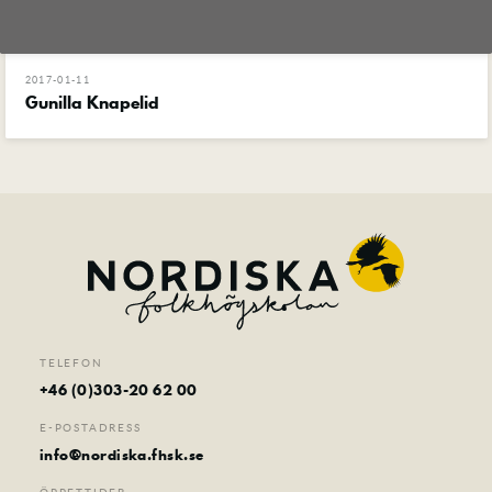
Foto
Film
Musik
2017-01-11
Gunilla Knapelid
Teater
Distans
Senior
Sommarkurser
Kontakt
TELEFON
+46 (0)303-20 62 00
E-POSTADRESS
info@nordiska.fhsk.se
ÖPPETTIDER