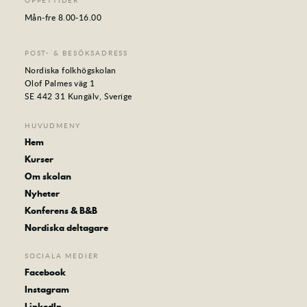
Mån-fre 8.00-16.00
POST- & BESÖKSADRESS
Nordiska folkhögskolan
Olof Palmes väg 1
SE 442 31 Kungälv, Sverige
HUVUDMENY
Hem
Kurser
Om skolan
Nyheter
Konferens & B&B
Nordiska deltagare
SOCIALA MEDIER
Facebook
Instagram
LinkedIn