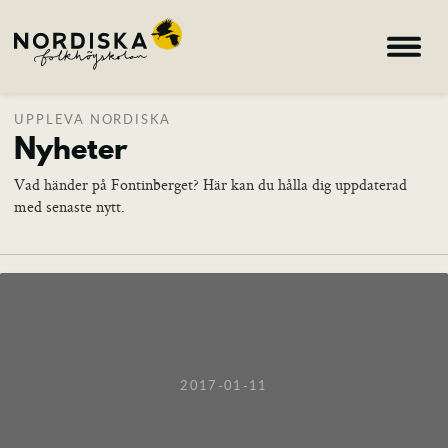
UPPLEVA NORDISKA
Hem
Nyheter
Kurser
Vad händer på Fontinberget? Här kan du hålla dig uppdaterad
Om skolan
med senaste nytt.
Nyheter
Konferens & B&B
Nordiska deltagare
search
2017-01-11
Allmän kurs
Bild