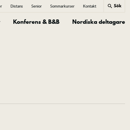
Sök
search
er
Distans
Senior
Sommarkurser
Kontakt
close
r
Konferens & B&B
Nordiska deltagare