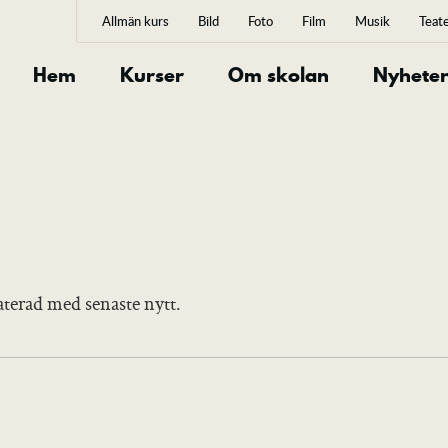
Allmän kurs
Bild
Foto
Film
Musik
Teat
Hem
Kurser
Om skolan
Nyhete
terad med senaste nytt.