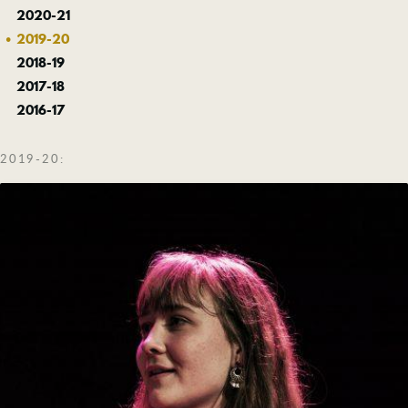
Om skolan
2020-21
Nyheter
2019-20
Konferens & B&B
2018-19
Nordiska deltagare
2017-18
Kontakt
2016-17
2019-20: