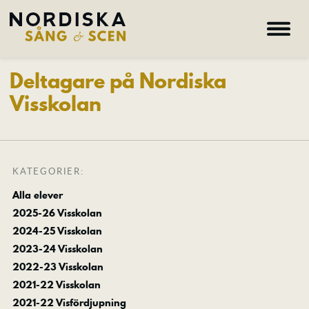
Deltagare på Nordiska
Hem
Visskolan
Om oss
Kurser
Lärare
KATEGORIER:
Deltagare
Alla elever
Nyheter
2025-26 Visskolan
Galleri
2024-25 Visskolan
2023-24 Visskolan
2022-23 Visskolan
Hem – Nordiska folkhögskolan
2021-22 Visskolan
Kurser
2021-22 Visfördjupning