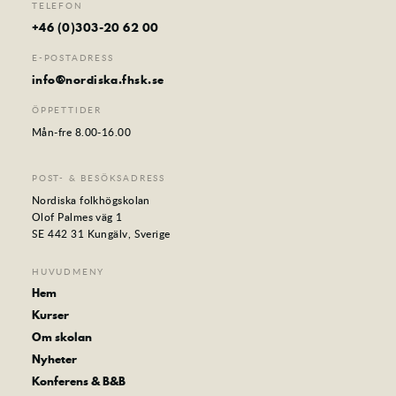
TELEFON
+46 (0)303-20 62 00
E-POSTADRESS
info@nordiska.fhsk.se
ÖPPETTIDER
Mån-fre 8.00-16.00
POST- & BESÖKSADRESS
Nordiska folkhögskolan
Olof Palmes väg 1
SE 442 31 Kungälv, Sverige
HUVUDMENY
Hem
Kurser
Om skolan
Nyheter
Konferens & B&B