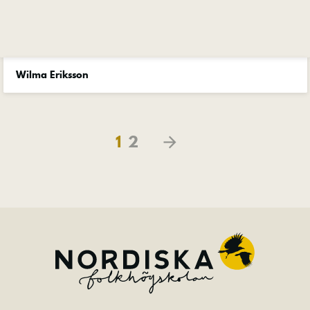
Wilma Eriksson
1
2
arrow_forward