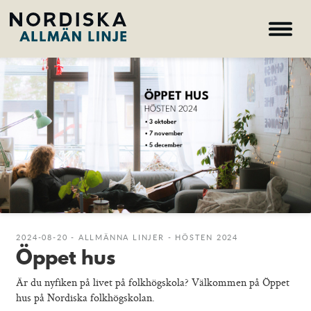
Allmän kurs
Kurser
Öppet hus
Behörigheter
Hem – Nordiska folkhögskolan
Kurser
2024-08-20 - ALLMÄNNA LINJER - HÖSTEN 2024
Om skolan
Öppet hus
Nyheter
Konferens & B&B
Är du nyfiken på livet på folkhögskola? Välkommen på Öppet
hus på Nordiska folkhögskolan.
Nordiska deltagare