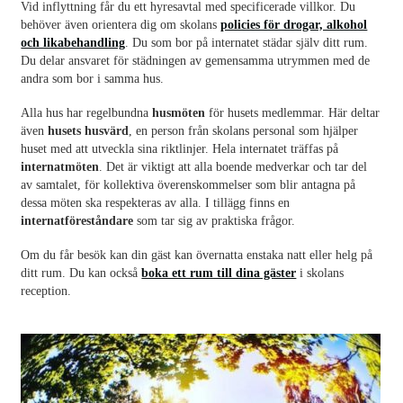
Vid inflyttning får du ett hyresavtal med specificerade villkor. Du
behöver även orientera dig om skolans
policies för drogar, alkohol
och likabehandling
. Du som bor på internatet städar själv ditt rum.
Du delar ansvaret för städningen av gemensamma utrymmen med de
andra som bor i samma hus.
Alla hus har regelbundna
husmöten
för husets medlemmar. Här deltar
även
husets husvärd
, en person från skolans personal som hjälper
huset med att utveckla sina riktlinjer. Hela internatet träffas på
internatmöten
. Det är viktigt att alla boende medverkar och tar del
av samtalet, för kollektiva överenskommelser som blir antagna på
dessa möten ska respekteras av alla. I tillägg finns en
internatföreståndare
som tar sig av praktiska frågor.
Om du får besök kan din gäst kan övernatta enstaka natt eller helg på
ditt rum. Du kan också
boka ett rum till dina gäster
i skolans
reception.