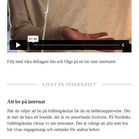
Följ med våra deltagare Ida och Olga på en tur runt internatet.
LIVET PÅ INTERNATET
Att bo på internat
När du väljer att bo på folkhögskolan får du en helhetsupplevelse. Det
är mer än bara ett boende, det är en annorlunda livsform. På Nordiska
folkhögskolan värnar vi om internatet. Det är viktigt att alla som bor
här visar engagemang och omtanke för andras behov.