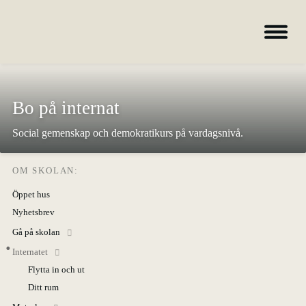
Hem
Bo på internat
Kurser
Social gemenskap och demokratikurs på vardagsnivå.
Om skolan
Nyheter
OM SKOLAN:
Konferens & B&B
Öppet hus
Nordiska deltagare
Nyhetsbrev
Gå på skolan
search
Internatet
Flytta in och ut
Allmän kurs
Ditt rum
Bild