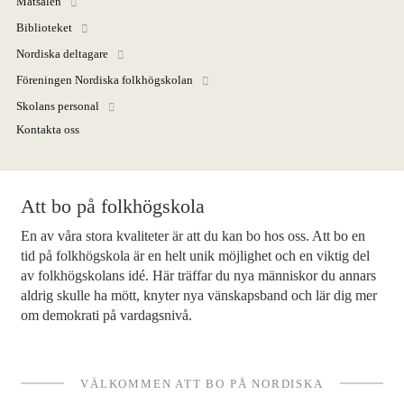
Matsalen
Foto
Biblioteket
Film
Nordiska deltagare
Musik
Föreningen Nordiska folkhögskolan
Teater
Skolans personal
Distans
Kontakta oss
Senior
Sommarkurser
Kontakt
Att bo på folkhögskola
En av våra stora kvaliteter är att du kan bo hos oss. Att bo en
tid på folkhögskola är en helt unik möjlighet och en viktig del
av folkhögskolans idé. Här träffar du nya människor du annars
aldrig skulle ha mött, knyter nya vänskapsband och lär dig mer
om demokrati på vardagsnivå.
VÄLKOMMEN ATT BO PÅ NORDISKA