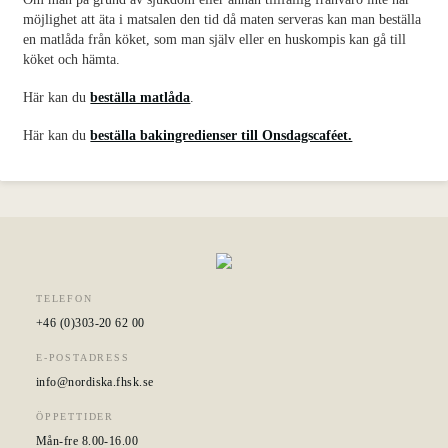
möjlighet att äta i matsalen den tid då maten serveras kan man beställa
en matlåda från köket, som man själv eller en huskompis kan gå till
köket och hämta.
Här kan du
beställa matlåda
.
Här kan du
beställa bakingredienser till Onsdagscaféet.
TELEFON
+46 (0)303-20 62 00
E-POSTADRESS
info@nordiska.fhsk.se
ÖPPETTIDER
Mån-fre 8.00-16.00