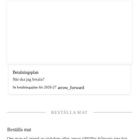
Betalningsplan
När ska jag betala?
arrow_forward
Se betalningsplan för 2026-27
BESTÄLLA MAT
Beställa mat
Om man på grund av sjukdom eller annan tillfällig frånvaro inte har