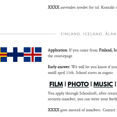
XXXX
anvendes istedet for tal. Kontakt o
FINLAND, ICELAND, ÅLA
Application:
If you come from
Finland, I
the coursepage.
Early answer:
We will let you know if you
untill april 15th. School starts in august.
FILM
|
PHOTO
|
MUSIC
|
You apply through Schoolsoft, after creat
security-number, you can write your bi
XXXX
goes instead of numbers. Contact u