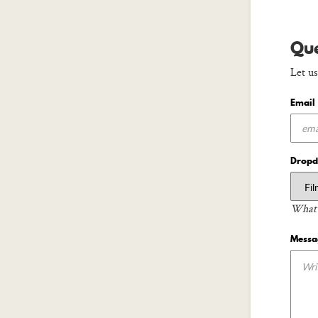
Que
Let us
Email
Drop
What 
Mess