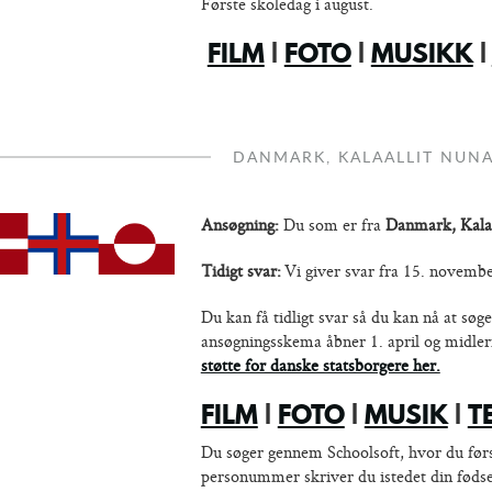
Første skoledag i august.
FILM
|
FOTO
|
MUSIKK
|
DANMARK, KALAALLIT NUN
Ansøgning:
Du som er fra
Danmark, Kalaa
Tidigt svar:
Vi giver svar fra 15. november,
Du kan få tidligt svar så du kan nå at sø
ansøgningsskema åbner 1. april og midler
støtte for danske statsborgere her.
FILM
|
FOTO
|
MUSIK
|
T
Du søger gennem Schoolsoft, hvor du først
personummer skriver du istedet din fød