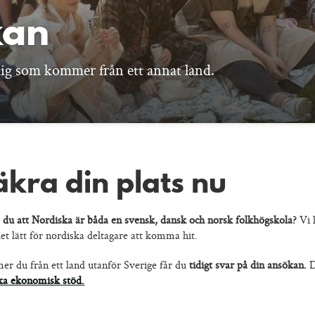
kan
l dig som kommer från ett annat land.
äkra din plats nu
e du att Nordiska är båda en svensk, dansk och norsk folkhögskola?
Vi h
et lätt för nordiska deltagare att komma hit.
r du från ett land utanför Sverige får du
tidigt svar på din ansökan.
D
ka ekonomisk stöd.