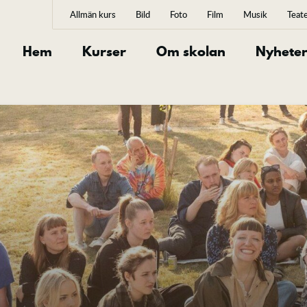
Allmän kurs
Bild
Foto
Film
Musik
Teat
Hem
Kurser
Om skolan
Nyhete