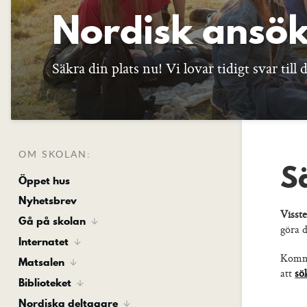
Nordisk ansö
Säkra din plats nu! Vi lovar tidigt svar til
OM SKOLAN:
S
Öppet hus
Nyhetsbrev
Visst
Gå på skolan
göra d
Internatet
Komme
Matsalen
att
sö
Biblioteket
Nordiska deltagare