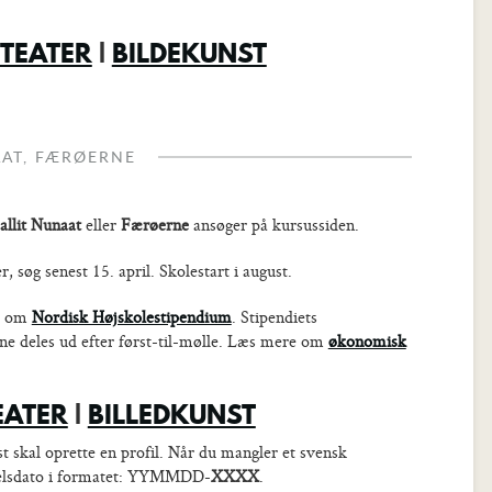
TEATER
|
BILDEKUNST
AAT, FÆRØERNE
llit Nunaat
eller
Færøerne
ansøger på kursussiden.
 søg senest 15. april. Skolestart i august.
ge om
Nordisk Højskolestipendium
. Stipendiets
ne deles ud efter først-til-mølle. Læs mere om
økonomisk
EATER
|
BILLEDKUNST
 skal oprette en profil. Når du mangler et svensk
selsdato i formatet: YYMMDD-
XXXX
.