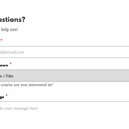
stions?
 help you!
*
*
down
course are you interested in?
*
age