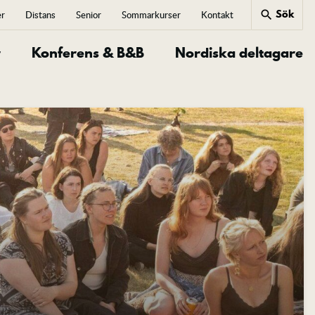
Sök
search
er
Distans
Senior
Sommarkurser
Kontakt
close
r
Konferens & B&B
Nordiska deltagare