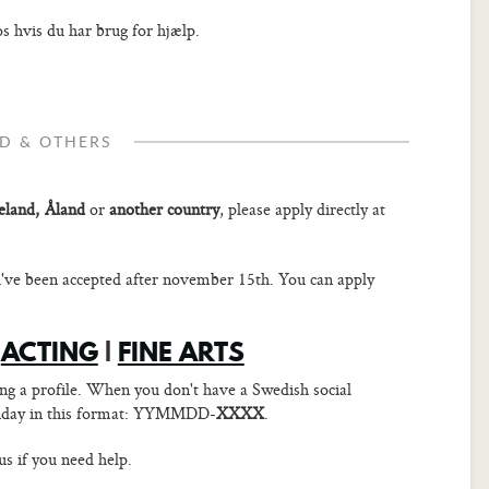
s hvis du har brug for hjælp.
ND & OTHERS
celand, Åland
or
another country
, please apply directly at
've been accepted after november 15th. You can apply
ACTING
|
FINE ARTS
ing a profile. When you don't have a Swedish social
rthday in this format: YYMMDD-
XXXX
.
s if you need help.